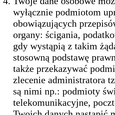
Twoje dane osobowe moż
wyłącznie podmiotom up
obowiązujących przepisów
organy: ścigania, podatk
gdy wystąpią z takim żąd
stosowną podstawę praw
także przekazywać podmio
zlecenie administratora 
są nimi np.: podmioty św
telekomunikacyjne, poczt
Twoich danych nastąpić 