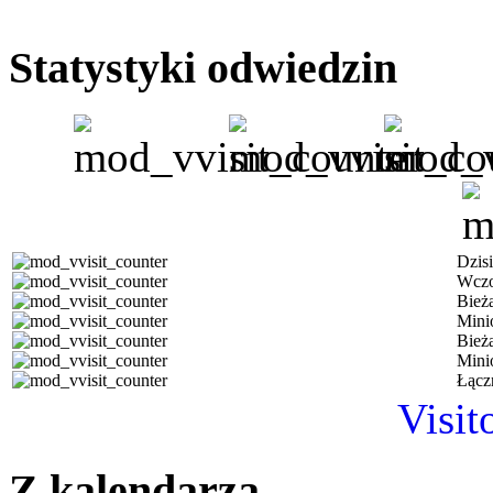
Statystyki odwiedzin
Dzisi
Wczo
Bież
Mini
Bież
Mini
Łącz
Visit
Z kalendarza