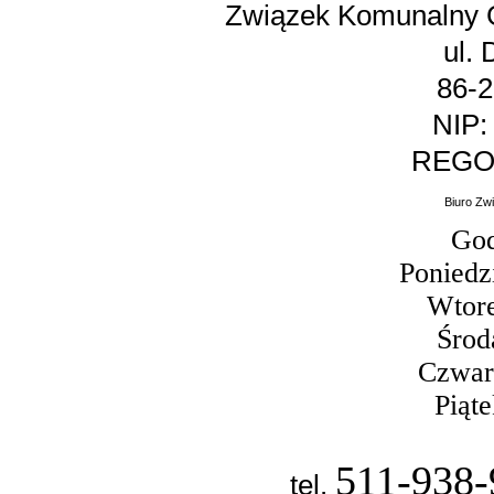
Związek Komunalny 
ul.
86-
NIP:
REGON
Biuro Zw
God
Poniedz
Wtore
Środ
Czwar
Piąt
511-938-
tel.